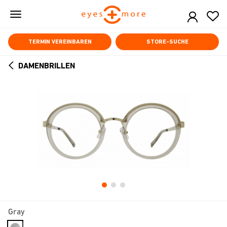
Skip
to
main
content
TERMIN VEREINBAREN
STORE-SUCHE
DAMENBRILLEN
ARROW
BACK
Gray