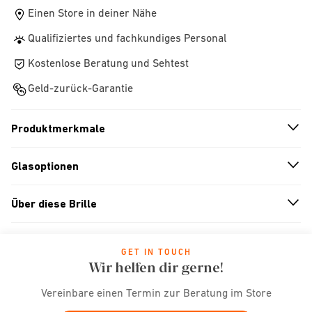
Einen Store in deiner Nähe
Qualifiziertes und fachkundiges Personal
Kostenlose Beratung und Sehtest
Geld-zurück-Garantie
Produktmerkmale
n
A
r
r
o
w
i
c
o
Glasoptionen
n
A
r
r
o
w
i
c
o
Über diese Brille
n
A
r
r
o
w
i
c
o
GET IN TOUCH
Wir helfen dir gerne!
Vereinbare einen Termin zur Beratung im Store