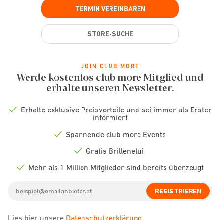
TERMIN VEREINBAREN
STORE-SUCHE
JOIN CLUB MORE
Werde kostenlos club more Mitglied und
erhalte unseren Newsletter.
Erhalte exklusive Preisvorteile und sei immer als Erster
Check
informiert
icon
Spannende club more Events
Check
icon
Gratis Brillenetui
Check
icon
Mehr als 1 Million Mitglieder sind bereits überzeugt
Check
icon
Email
REGISTRIEREN
address
Lies hier unsere
Datenschutzerklärung