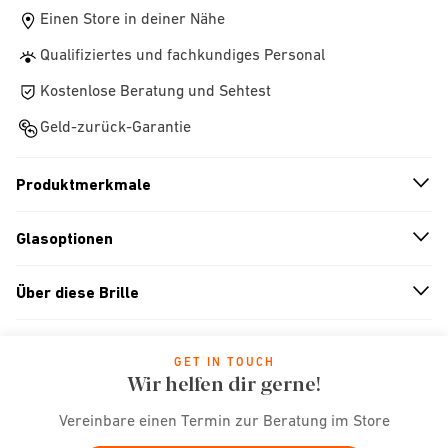
Einen Store in deiner Nähe
Qualifiziertes und fachkundiges Personal
Kostenlose Beratung und Sehtest
Geld-zurück-Garantie
Produktmerkmale
n
A
r
r
o
w
i
c
o
Glasoptionen
n
A
r
r
o
w
i
c
o
Über diese Brille
n
A
r
r
o
w
i
c
o
GET IN TOUCH
Wir helfen dir gerne!
Vereinbare einen Termin zur Beratung im Store