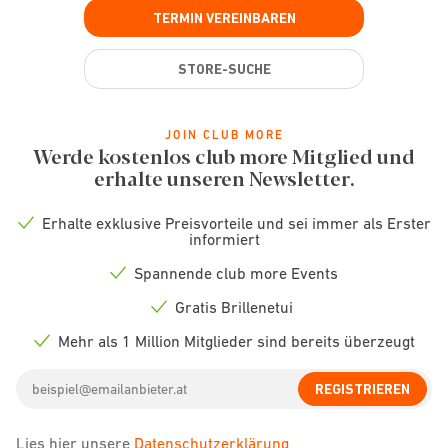
TERMIN VEREINBAREN
STORE-SUCHE
JOIN CLUB MORE
Werde kostenlos club more Mitglied und
erhalte unseren Newsletter.
Erhalte exklusive Preisvorteile und sei immer als Erster
Check
informiert
icon
Spannende club more Events
Check
icon
Gratis Brillenetui
Check
icon
Mehr als 1 Million Mitglieder sind bereits überzeugt
Check
icon
Email
REGISTRIEREN
address
Lies hier unsere
Datenschutzerklärung