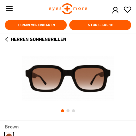
Skip
to
main
content
TERMIN VEREINBAREN
STORE-SUCHE
HERREN SONNENBRILLEN
ARROW
BACK
Brown