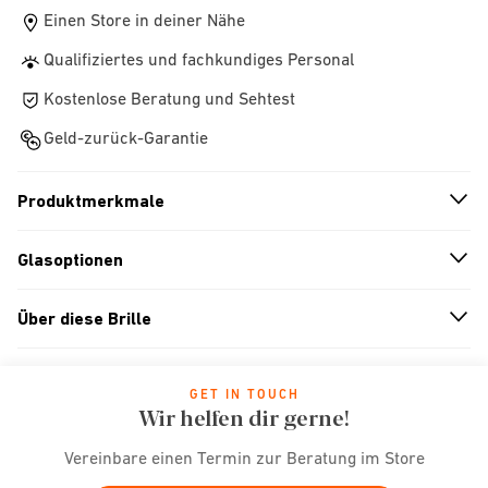
Einen Store in deiner Nähe
Qualifiziertes und fachkundiges Personal
Kostenlose Beratung und Sehtest
Geld-zurück-Garantie
Produktmerkmale
n
A
r
r
o
w
i
c
o
Glasoptionen
n
A
r
r
o
w
i
c
o
Über diese Brille
n
A
r
r
o
w
i
c
o
GET IN TOUCH
Wir helfen dir gerne!
Vereinbare einen Termin zur Beratung im Store