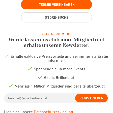
TERMIN VEREINBAREN
STORE-SUCHE
JOIN CLUB MORE
Werde kostenlos club more Mitglied und
erhalte unseren Newsletter.
Erhalte exklusive Preisvorteile und sei immer als Erster
Check
informiert
icon
Spannende club more Events
Check
icon
Gratis Brillenetui
Check
icon
Mehr als 1 Million Mitglieder sind bereits überzeugt
Check
icon
Email
REGISTRIEREN
address
Lies hier unsere
Datenschutzerklärung