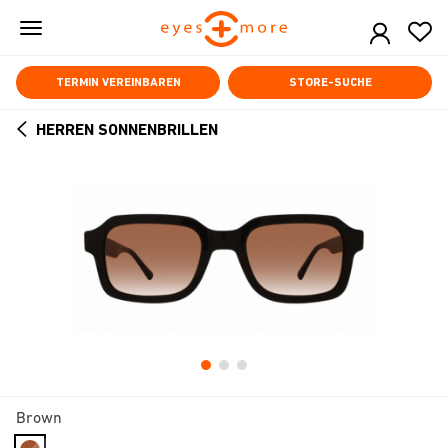
Skip
to
main
content
TERMIN VEREINBAREN
STORE-SUCHE
HERREN SONNENBRILLEN
ARROW
BACK
Brown