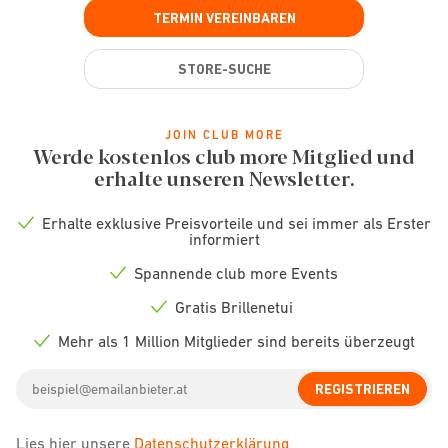
TERMIN VEREINBAREN
STORE-SUCHE
JOIN CLUB MORE
Werde kostenlos club more Mitglied und
erhalte unseren Newsletter.
Erhalte exklusive Preisvorteile und sei immer als Erster
Check
informiert
icon
Spannende club more Events
Check
icon
Gratis Brillenetui
Check
icon
Mehr als 1 Million Mitglieder sind bereits überzeugt
Check
icon
Email
REGISTRIEREN
address
Lies hier unsere
Datenschutzerklärung