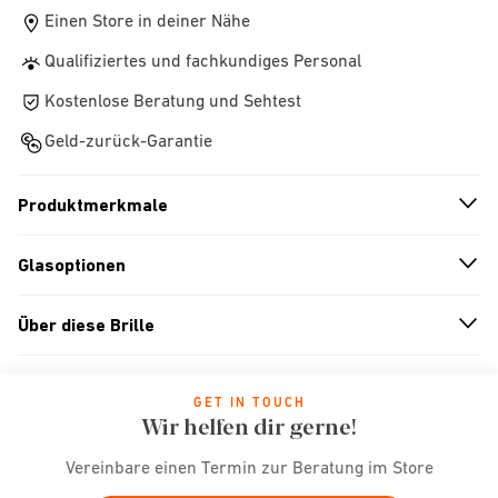
Einen Store in deiner Nähe
Qualifiziertes und fachkundiges Personal
Kostenlose Beratung und Sehtest
Geld-zurück-Garantie
Produktmerkmale
n
A
r
r
o
w
i
c
o
Glasoptionen
n
A
r
r
o
w
i
c
o
Über diese Brille
n
A
r
r
o
w
i
c
o
GET IN TOUCH
Wir helfen dir gerne!
Vereinbare einen Termin zur Beratung im Store