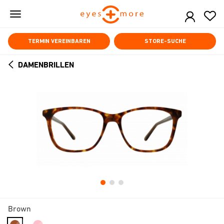
Skip
to
main
content
TERMIN VEREINBAREN
STORE-SUCHE
DAMENBRILLEN
ARROW
BACK
Brown