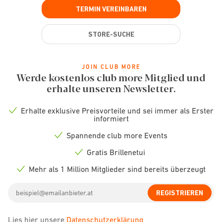
TERMIN VEREINBAREN
STORE-SUCHE
JOIN CLUB MORE
Werde kostenlos club more Mitglied und
erhalte unseren Newsletter.
Erhalte exklusive Preisvorteile und sei immer als Erster
Check
informiert
icon
Spannende club more Events
Check
icon
Gratis Brillenetui
Check
icon
Mehr als 1 Million Mitglieder sind bereits überzeugt
Check
icon
Email
REGISTRIEREN
address
Lies hier unsere
Datenschutzerklärung