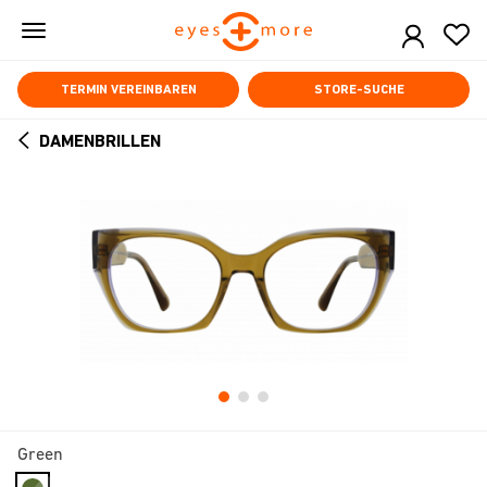
Skip
to
main
content
TERMIN VEREINBAREN
STORE-SUCHE
DAMENBRILLEN
ARROW
BACK
Green