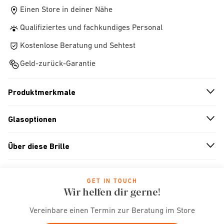
Einen Store in deiner Nähe
Qualifiziertes und fachkundiges Personal
Kostenlose Beratung und Sehtest
Geld-zurück-Garantie
Produktmerkmale
n
A
r
r
o
w
i
c
o
Glasoptionen
n
A
r
r
o
w
i
c
o
Über diese Brille
n
A
r
r
o
w
i
c
o
GET IN TOUCH
Wir helfen dir gerne!
Vereinbare einen Termin zur Beratung im Store