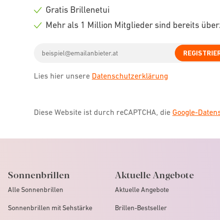
icon
Check
Gratis Brillenetui
icon
Check
Mehr als 1 Million Mitglieder sind bereits übe
icon
Check
Email
icon
REGISTRIE
address
Lies hier unsere
Datenschutzerklärung
Diese Website ist durch reCAPTCHA, die
Google-Date
Sonnenbrillen
Aktuelle Angebote
Alle Sonnenbrillen
Aktuelle Angebote
Sonnenbrillen mit Sehstärke
Brillen-Bestseller