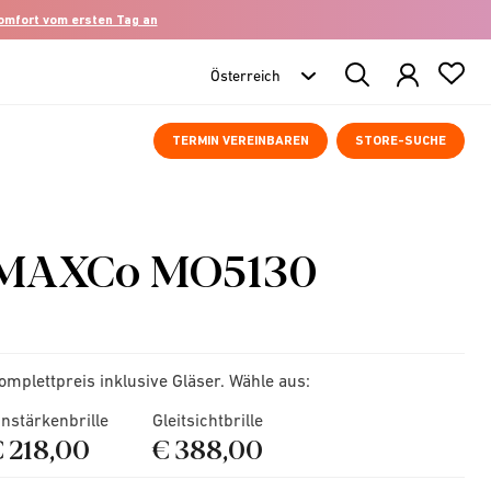
komfort vom ersten Tag an
Search
Products
TERMIN VEREINBAREN
STORE-SUCHE
MAXCo MO5130
omplettpreis inklusive Gläser. Wähle aus:
instärkenbrille
Gleitsichtbrille
€ 218,00
€ 388,00