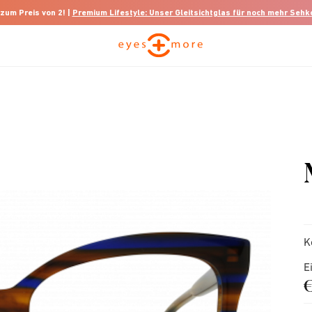
 zum Preis von 2! |
Premium Lifestyle: Unser Gleitsichtglas für noch mehr Seh
K
E