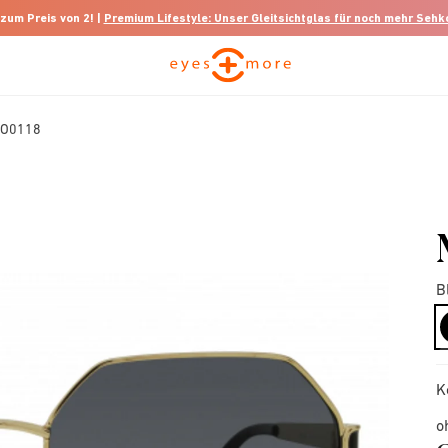
 zum Preis von 2! |
Premium Lifestyle: Unser Gleitsichtglas für noch mehr Seh
MO0118
B
K
o