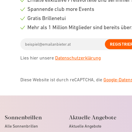
Check
Spannende club more Events
icon
Check
Gratis Brillenetui
icon
Check
Mehr als 1 Million Mitglieder sind bereits übe
icon
Check
Email
icon
REGISTRIE
address
Lies hier unsere
Datenschutzerklärung
Diese Website ist durch reCAPTCHA, die
Google-Date
Sonnenbrillen
Aktuelle Angebote
Alle Sonnenbrillen
Aktuelle Angebote