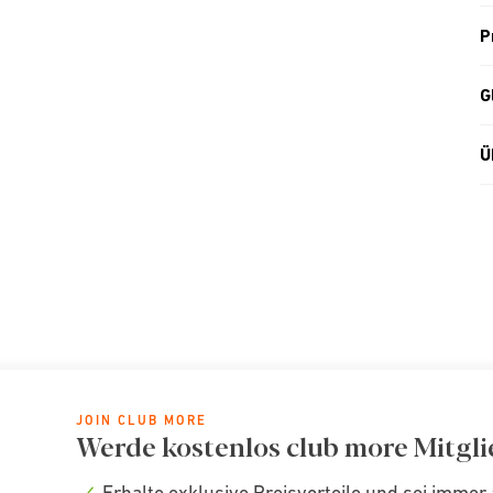
P
G
Ü
JOIN CLUB MORE
Werde kostenlos club more Mitgli
Erhalte exklusive Preisvorteile und sei immer 