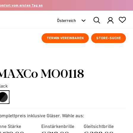
komfort vom ersten Tag an
Search
Products
TERMIN VEREINBAREN
STORE-SUCHE
MAXCo MO0118
lack
selected
omplettpreis inklusive Gläser. Wähle aus:
hne Stärke
Einstärkenbrille
Gleitsichtbrille