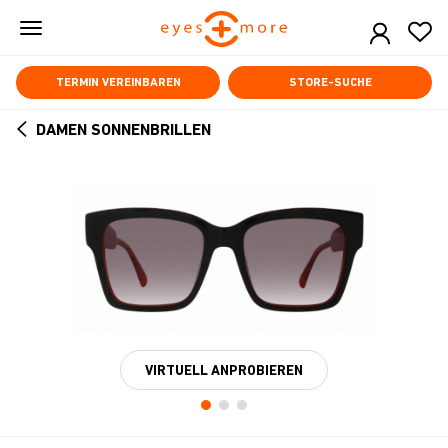
Skip
to
main
content
TERMIN VEREINBAREN
STORE-SUCHE
DAMEN SONNENBRILLEN
ARROW
BACK
VIRTUELL ANPROBIEREN