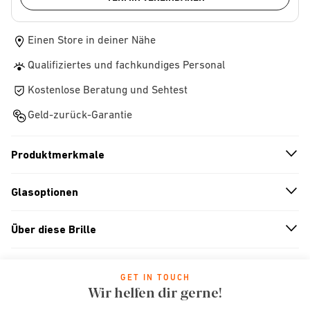
Einen Store in deiner Nähe
Qualifiziertes und fachkundiges Personal
Kostenlose Beratung und Sehtest
Geld-zurück-Garantie
Produktmerkmale
n
A
r
r
o
w
i
c
o
Glasoptionen
n
A
r
r
o
w
i
c
o
Über diese Brille
n
A
r
r
o
w
i
c
o
GET IN TOUCH
Wir helfen dir gerne!