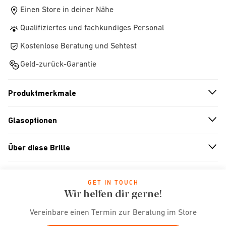
Einen Store in deiner Nähe
Qualifiziertes und fachkundiges Personal
Kostenlose Beratung und Sehtest
Geld-zurück-Garantie
Produktmerkmale
n
A
r
r
o
w
i
c
o
Glasoptionen
n
A
r
r
o
w
i
c
o
Über diese Brille
n
A
r
r
o
w
i
c
o
GET IN TOUCH
Wir helfen dir gerne!
Vereinbare einen Termin zur Beratung im Store