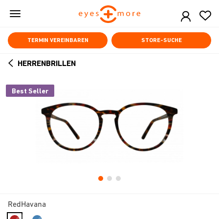
Skip
to
main
content
TERMIN VEREINBAREN
STORE-SUCHE
HERRENBRILLEN
ARROW
BACK
Best Seller
RedHavana