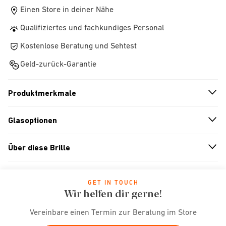
Einen Store in deiner Nähe
Qualifiziertes und fachkundiges Personal
Kostenlose Beratung und Sehtest
Geld-zurück-Garantie
Produktmerkmale
n
A
r
r
o
w
i
c
o
Glasoptionen
n
A
r
r
o
w
i
c
o
Über diese Brille
n
A
r
r
o
w
i
c
o
GET IN TOUCH
Wir helfen dir gerne!
Vereinbare einen Termin zur Beratung im Store