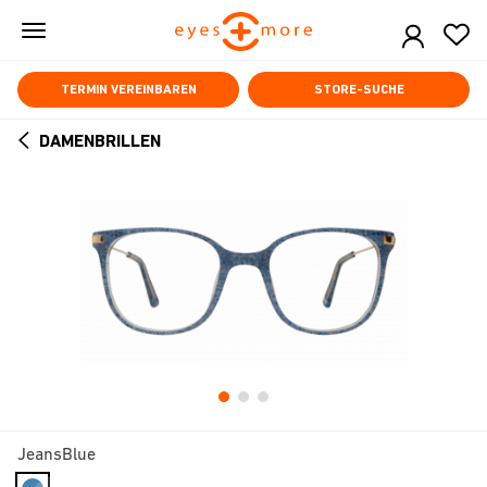
Skip
to
main
content
TERMIN VEREINBAREN
STORE-SUCHE
DAMENBRILLEN
ARROW
BACK
JeansBlue