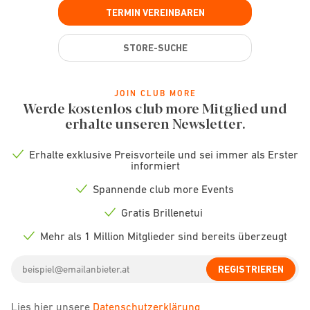
TERMIN VEREINBAREN
STORE-SUCHE
JOIN CLUB MORE
Werde kostenlos club more Mitglied und
erhalte unseren Newsletter.
Erhalte exklusive Preisvorteile und sei immer als Erster
Check
informiert
icon
Spannende club more Events
Check
icon
Gratis Brillenetui
Check
icon
Mehr als 1 Million Mitglieder sind bereits überzeugt
Check
icon
Email
REGISTRIEREN
address
Lies hier unsere
Datenschutzerklärung