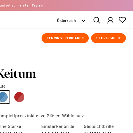
komfort vom ersten Tag an
Search
Products
TERMIN VEREINBAREN
STORE-SUCHE
Keitum
lue
selected
omplettpreis inklusive Gläser. Wähle aus:
hne Stärke
Einstärkenbrille
Gleitsichtbrille