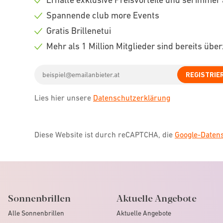
Check
Spannende club more Events
icon
Check
Gratis Brillenetui
icon
Check
Mehr als 1 Million Mitglieder sind bereits übe
icon
Check
Email
icon
REGISTRIE
address
Lies hier unsere
Datenschutzerklärung
Diese Website ist durch reCAPTCHA, die
Google-Date
Sonnenbrillen
Aktuelle Angebote
Alle Sonnenbrillen
Aktuelle Angebote