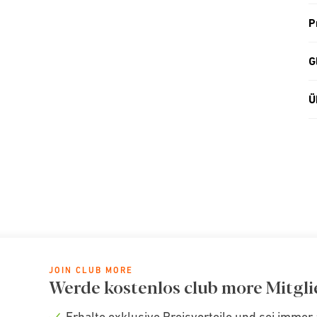
P
G
Ü
JOIN CLUB MORE
Werde kostenlos club more Mitgli
Erhalte exklusive Preisvorteile und sei immer 