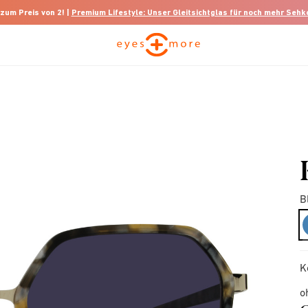
 zum Preis von 2! |
Premium Lifestyle: Unser Gleitsichtglas für noch mehr Seh
B
K
o