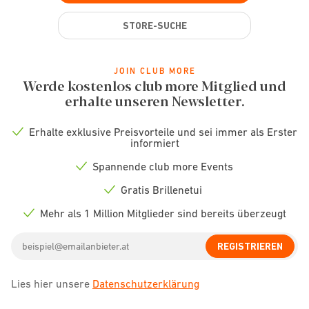
STORE-SUCHE
JOIN CLUB MORE
Werde kostenlos club more Mitglied und
erhalte unseren Newsletter.
Erhalte exklusive Preisvorteile und sei immer als Erster
Check
informiert
icon
Spannende club more Events
Check
icon
Gratis Brillenetui
Check
icon
Mehr als 1 Million Mitglieder sind bereits überzeugt
Check
icon
Email
REGISTRIEREN
address
Lies hier unsere
Datenschutzerklärung