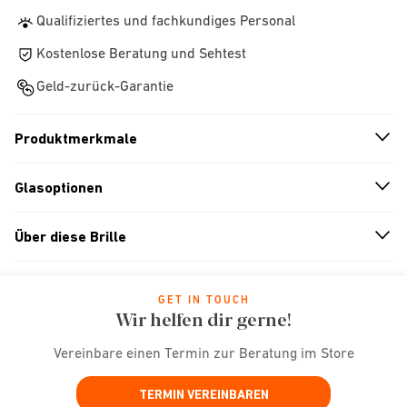
Qualifiziertes und fachkundiges Personal
Kostenlose Beratung und Sehtest
Geld-zurück-Garantie
Produktmerkmale
n
A
r
r
o
w
i
c
o
Glasoptionen
n
A
r
r
o
w
i
c
o
Über diese Brille
n
A
r
r
o
w
i
c
o
GET IN TOUCH
Wir helfen dir gerne!
Vereinbare einen Termin zur Beratung im Store
TERMIN VEREINBAREN