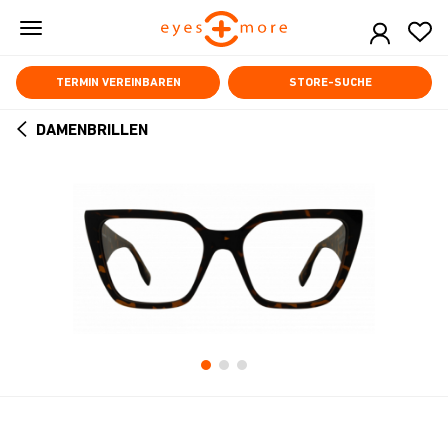
Skip
to
main
content
TERMIN VEREINBAREN
STORE-SUCHE
DAMENBRILLEN
ARROW
BACK