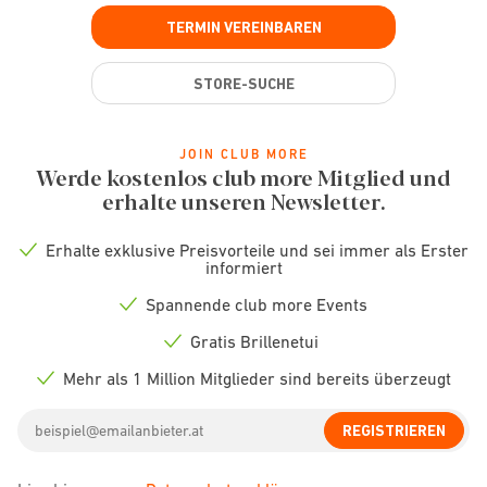
TERMIN VEREINBAREN
STORE-SUCHE
JOIN CLUB MORE
Werde kostenlos club more Mitglied und
erhalte unseren Newsletter.
Erhalte exklusive Preisvorteile und sei immer als Erster
Check
informiert
icon
Spannende club more Events
Check
icon
Gratis Brillenetui
Check
icon
Mehr als 1 Million Mitglieder sind bereits überzeugt
Check
icon
Email
REGISTRIEREN
address