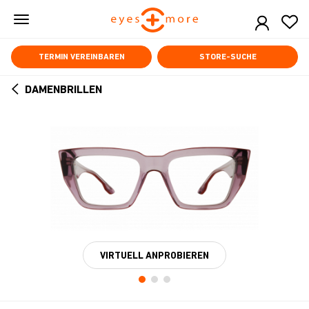
Skip
to
main
content
TERMIN VEREINBAREN
STORE-SUCHE
DAMENBRILLEN
ARROW
BACK
VIRTUELL ANPROBIEREN