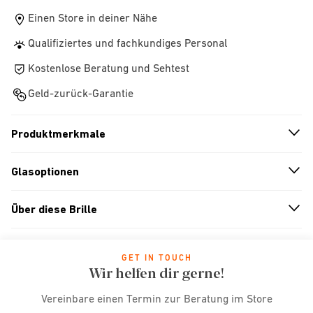
Einen Store in deiner Nähe
Qualifiziertes und fachkundiges Personal
Kostenlose Beratung und Sehtest
Geld-zurück-Garantie
Produktmerkmale
n
A
r
r
o
w
i
c
o
Glasoptionen
n
A
r
r
o
w
i
c
o
Über diese Brille
n
A
r
r
o
w
i
c
o
GET IN TOUCH
Wir helfen dir gerne!
Vereinbare einen Termin zur Beratung im Store