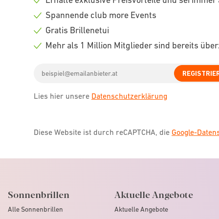
Check
Spannende club more Events
icon
Check
Gratis Brillenetui
icon
Check
Mehr als 1 Million Mitglieder sind bereits übe
icon
Check
Email
icon
REGISTRIE
address
Lies hier unsere
Datenschutzerklärung
Diese Website ist durch reCAPTCHA, die
Google-Date
Sonnenbrillen
Aktuelle Angebote
Alle Sonnenbrillen
Aktuelle Angebote