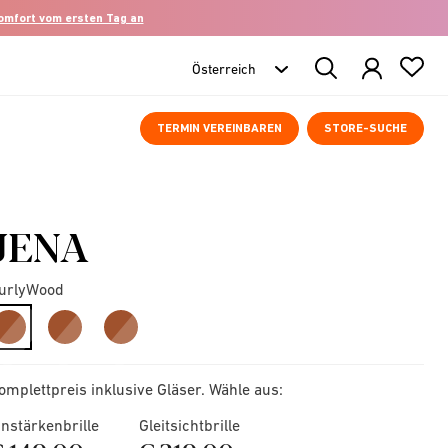
komfort vom ersten Tag an
Search
Products
TERMIN VEREINBAREN
STORE-SUCHE
JENA
urlyWood
selected
omplettpreis inklusive Gläser. Wähle aus:
instärkenbrille
Gleitsichtbrille