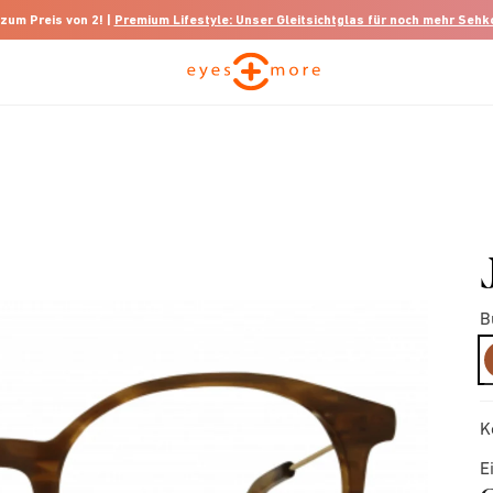
 zum Preis von 2! |
Premium Lifestyle: Unser Gleitsichtglas für noch mehr Seh
B
K
E