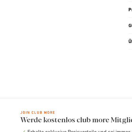
P
G
Ü
JOIN CLUB MORE
Werde kostenlos club more Mitgli
Erhalte exklusive Preisvorteile und sei immer 