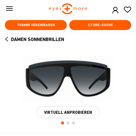
Skip
to
main
content
TERMIN VEREINBAREN
STORE-SUCHE
DAMEN SONNENBRILLEN
ARROW
BACK
VIRTUELL ANPROBIEREN