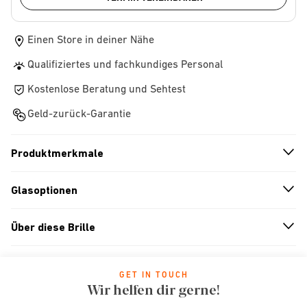
Einen Store in deiner Nähe
Qualifiziertes und fachkundiges Personal
Kostenlose Beratung und Sehtest
Geld-zurück-Garantie
Produktmerkmale
n
A
r
r
o
w
i
c
o
Glasoptionen
n
A
r
r
o
w
i
c
o
Über diese Brille
n
A
r
r
o
w
i
c
o
GET IN TOUCH
Wir helfen dir gerne!