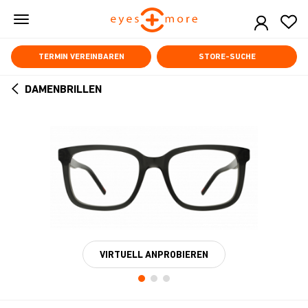
Skip
to
main
content
TERMIN VEREINBAREN
STORE-SUCHE
DAMENBRILLEN
ARROW
BACK
VIRTUELL ANPROBIEREN