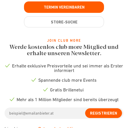
TERMIN VEREINBAREN
STORE-SUCHE
JOIN CLUB MORE
Werde kostenlos club more Mitglied und
erhalte unseren Newsletter.
Erhalte exklusive Preisvorteile und sei immer als Erster
Check
informiert
icon
Spannende club more Events
Check
icon
Gratis Brillenetui
Check
icon
Mehr als 1 Million Mitglieder sind bereits überzeugt
Check
icon
Email
REGISTRIEREN
address