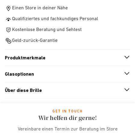
Einen Store in deiner Nähe
Qualifiziertes und fachkundiges Personal
Kostenlose Beratung und Sehtest
Geld-zurück-Garantie
Produktmerkmale
n
A
r
r
o
w
i
c
o
Glasoptionen
n
A
r
r
o
w
i
c
o
Über diese Brille
n
A
r
r
o
w
i
c
o
GET IN TOUCH
Wir helfen dir gerne!
Vereinbare einen Termin zur Beratung im Store