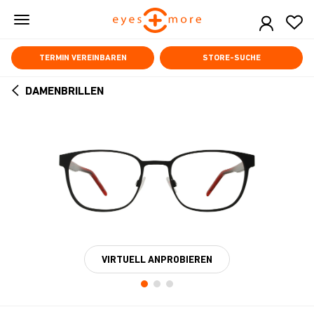
Skip
to
main
content
TERMIN VEREINBAREN
STORE-SUCHE
DAMENBRILLEN
ARROW
BACK
VIRTUELL ANPROBIEREN