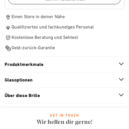
Einen Store in deiner Nähe
Qualifiziertes und fachkundiges Personal
Kostenlose Beratung und Sehtest
Geld-zurück-Garantie
Produktmerkmale
n
A
r
r
o
w
i
c
o
Glasoptionen
n
A
r
r
o
w
i
c
o
Über diese Brille
n
A
r
r
o
w
i
c
o
GET IN TOUCH
Wir helfen dir gerne!