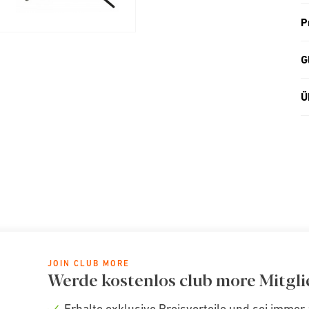
P
G
Ü
JOIN CLUB MORE
Werde kostenlos club more Mitgli
Erhalte exklusive Preisvorteile und sei immer 