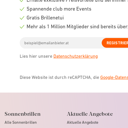
Check
Spannende club more Events
icon
Check
Gratis Brillenetui
icon
Check
Mehr als 1 Million Mitglieder sind bereits übe
icon
Check
Email
icon
REGISTRIE
address
Lies hier unsere
Datenschutzerklärung
Diese Website ist durch reCAPTCHA, die
Google-Date
Sonnenbrillen
Aktuelle Angebote
Alle Sonnenbrillen
Aktuelle Angebote