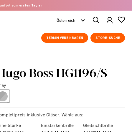
komfort vom ersten Tag an
Search
Products
TERMIN VEREINBAREN
STORE-SUCHE
Hugo Boss HG1196/S
ray
selected
omplettpreis inklusive Gläser. Wähle aus:
hne Stärke
Einstärkenbrille
Gleitsichtbrille