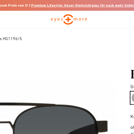
 zum Preis von 2! |
Premium Lifestyle: Unser Gleitsichtglas für noch mehr Seh
ss HG1196/S
G
K
o