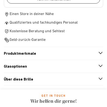
Einen Store in deiner Nähe
Qualifiziertes und fachkundiges Personal
Kostenlose Beratung und Sehtest
Geld-zurück-Garantie
Produktmerkmale
n
A
r
r
o
w
i
c
o
Glasoptionen
n
A
r
r
o
w
i
c
o
Über diese Brille
n
A
r
r
o
w
i
c
o
GET IN TOUCH
Wir helfen dir gerne!