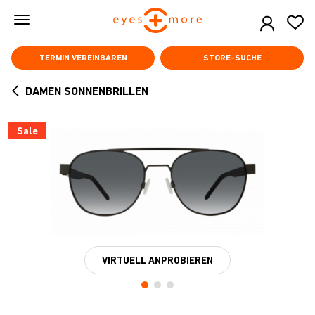
Skip
to
main
content
TERMIN VEREINBAREN
STORE-SUCHE
DAMEN SONNENBRILLEN
ARROW
BACK
Sale
VIRTUELL ANPROBIEREN