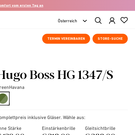
komfort vom ersten Tag an
Search
Products
TERMIN VEREINBAREN
STORE-SUCHE
Hugo Boss HG 1347/S
reenHavana
selected
omplettpreis inklusive Gläser. Wähle aus:
hne Stärke
Einstärkenbrille
Gleitsichtbrille