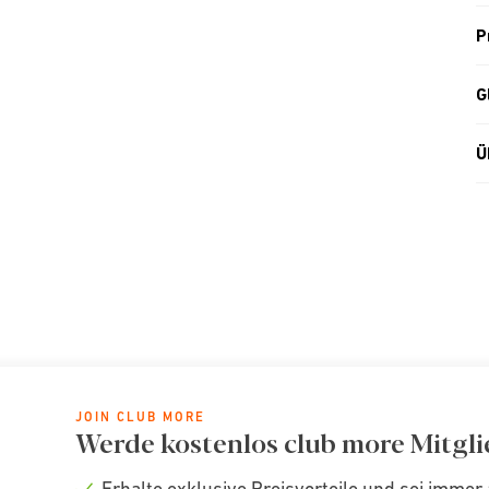
P
G
Ü
JOIN CLUB MORE
Werde kostenlos club more Mitgli
Erhalte exklusive Preisvorteile und sei immer 