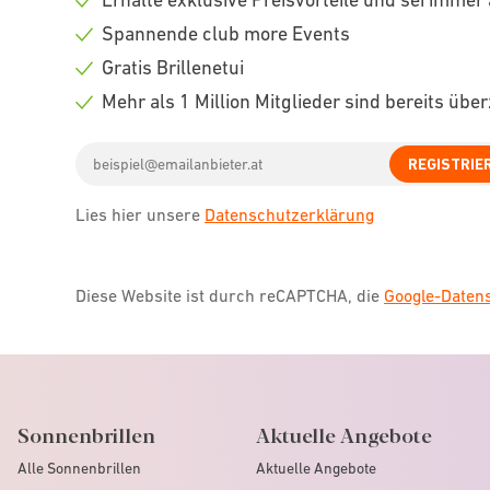
Check
Spannende club more Events
icon
Check
Gratis Brillenetui
icon
Check
Mehr als 1 Million Mitglieder sind bereits übe
icon
Check
Email
icon
REGISTRIE
address
Lies hier unsere
Datenschutzerklärung
Diese Website ist durch reCAPTCHA, die
Google-Date
Sonnenbrillen
Aktuelle Angebote
Alle Sonnenbrillen
Aktuelle Angebote