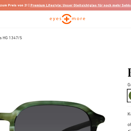
 zum Preis von 2! |
Premium Lifestyle: Unser Gleitsichtglas für noch mehr Seh
s HG 1347/S
G
K
o