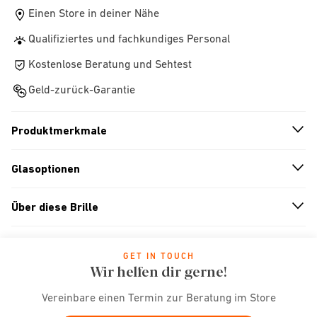
Einen Store in deiner Nähe
Qualifiziertes und fachkundiges Personal
Kostenlose Beratung und Sehtest
Geld-zurück-Garantie
Produktmerkmale
n
A
r
r
o
w
i
c
o
Glasoptionen
n
A
r
r
o
w
i
c
o
Über diese Brille
n
A
r
r
o
w
i
c
o
GET IN TOUCH
Wir helfen dir gerne!
Vereinbare einen Termin zur Beratung im Store