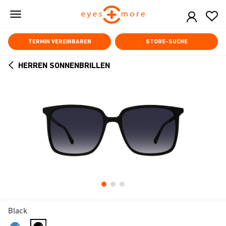
Skip
to
main
content
TERMIN VEREINBAREN
STORE-SUCHE
HERREN SONNENBRILLEN
ARROW
BACK
Black