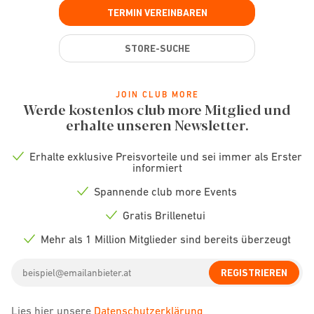
TERMIN VEREINBAREN
STORE-SUCHE
JOIN CLUB MORE
Werde kostenlos club more Mitglied und
erhalte unseren Newsletter.
Erhalte exklusive Preisvorteile und sei immer als Erster
Check
informiert
icon
Spannende club more Events
Check
icon
Gratis Brillenetui
Check
icon
Mehr als 1 Million Mitglieder sind bereits überzeugt
Check
icon
Email
REGISTRIEREN
address
Lies hier unsere
Datenschutzerklärung