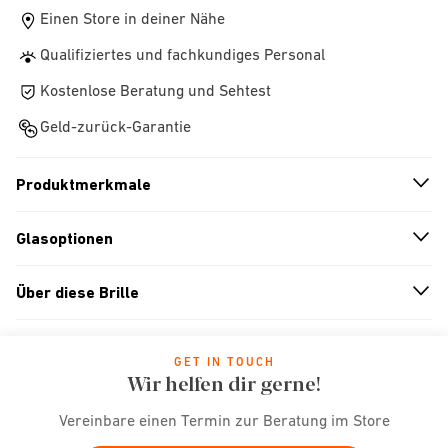
Einen Store in deiner Nähe
Qualifiziertes und fachkundiges Personal
Kostenlose Beratung und Sehtest
Geld-zurück-Garantie
Produktmerkmale
n
A
r
r
o
w
i
c
o
Glasoptionen
n
A
r
r
o
w
i
c
o
Über diese Brille
n
A
r
r
o
w
i
c
o
GET IN TOUCH
Wir helfen dir gerne!
Vereinbare einen Termin zur Beratung im Store