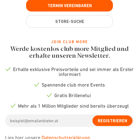
TERMIN VEREINBAREN
STORE-SUCHE
JOIN CLUB MORE
Werde kostenlos club more Mitglied und
erhalte unseren Newsletter.
Erhalte exklusive Preisvorteile und sei immer als Erster
Check
informiert
icon
Spannende club more Events
Check
icon
Gratis Brillenetui
Check
icon
Mehr als 1 Million Mitglieder sind bereits überzeugt
Check
icon
Email
REGISTRIEREN
address
Lies hier unsere
Datenschutzerklärung