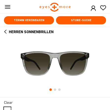
Skip
to
main
content
TERMIN VEREINBAREN
STORE-SUCHE
HERREN SONNENBRILLEN
ARROW
BACK
Clear