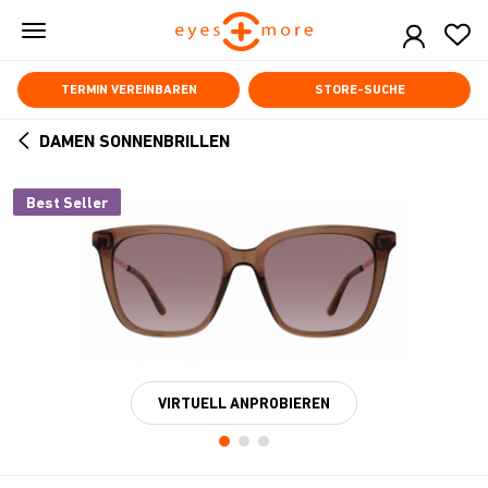
Skip
to
main
content
TERMIN VEREINBAREN
STORE-SUCHE
DAMEN SONNENBRILLEN
ARROW
BACK
Best Seller
VIRTUELL ANPROBIEREN