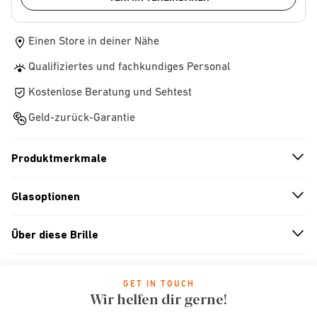
Einen Store in deiner Nähe
Qualifiziertes und fachkundiges Personal
Kostenlose Beratung und Sehtest
Geld-zurück-Garantie
Produktmerkmale
n
A
r
r
o
w
i
c
o
Glasoptionen
n
A
r
r
o
w
i
c
o
Über diese Brille
n
A
r
r
o
w
i
c
o
GET IN TOUCH
Wir helfen dir gerne!