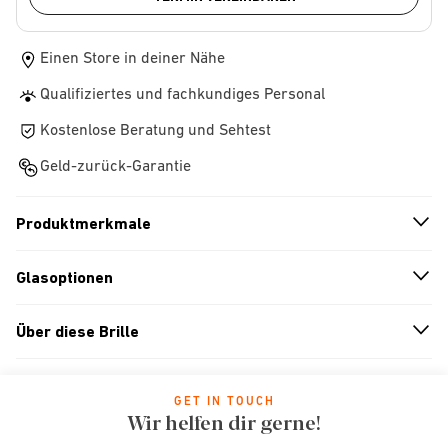
Einen Store in deiner Nähe
Qualifiziertes und fachkundiges Personal
Kostenlose Beratung und Sehtest
Geld-zurück-Garantie
Produktmerkmale
n
A
r
r
o
w
i
c
o
Glasoptionen
n
A
r
r
o
w
i
c
o
Über diese Brille
n
A
r
r
o
w
i
c
o
GET IN TOUCH
Wir helfen dir gerne!