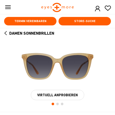
Skip
to
main
content
TERMIN VEREINBAREN
STORE-SUCHE
DAMEN SONNENBRILLEN
ARROW
BACK
VIRTUELL ANPROBIEREN