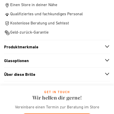
Einen Store in deiner Nähe
Qualifiziertes und fachkundiges Personal
Kostenlose Beratung und Sehtest
Geld-zurück-Garantie
Produktmerkmale
n
A
r
r
o
w
i
c
o
Glasoptionen
n
A
r
r
o
w
i
c
o
Über diese Brille
n
A
r
r
o
w
i
c
o
GET IN TOUCH
Wir helfen dir gerne!
Vereinbare einen Termin zur Beratung im Store