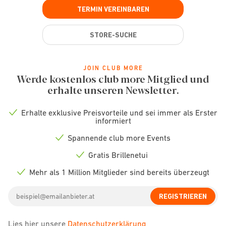
TERMIN VEREINBAREN
STORE-SUCHE
JOIN CLUB MORE
Werde kostenlos club more Mitglied und
erhalte unseren Newsletter.
Erhalte exklusive Preisvorteile und sei immer als Erster
Check
informiert
icon
Spannende club more Events
Check
icon
Gratis Brillenetui
Check
icon
Mehr als 1 Million Mitglieder sind bereits überzeugt
Check
icon
Email
REGISTRIEREN
address
Lies hier unsere
Datenschutzerklärung