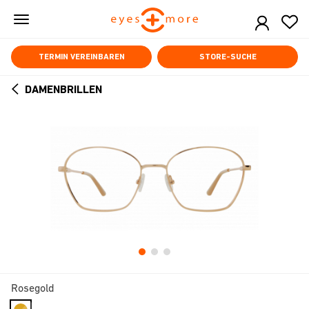
Skip
to
main
content
TERMIN VEREINBAREN
STORE-SUCHE
DAMENBRILLEN
ARROW
BACK
Rosegold