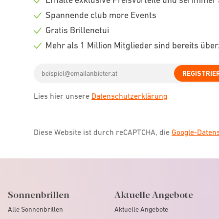
Check
Spannende club more Events
icon
Check
Gratis Brillenetui
icon
Check
Mehr als 1 Million Mitglieder sind bereits übe
icon
Check
Email
icon
REGISTRIE
address
Lies hier unsere
Datenschutzerklärung
Diese Website ist durch reCAPTCHA, die
Google-Date
Sonnenbrillen
Aktuelle Angebote
Alle Sonnenbrillen
Aktuelle Angebote