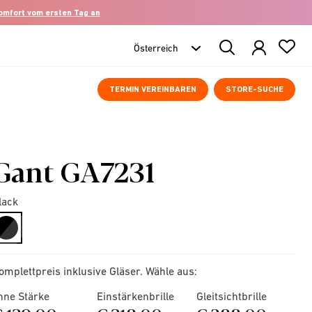
komfort vom ersten Tag an
Search
Products
TERMIN VEREINBAREN
STORE-SUCHE
Gant GA7231
lack
selected
omplettpreis inklusive Gläser. Wähle aus:
hne Stärke
Einstärkenbrille
Gleitsichtbrille