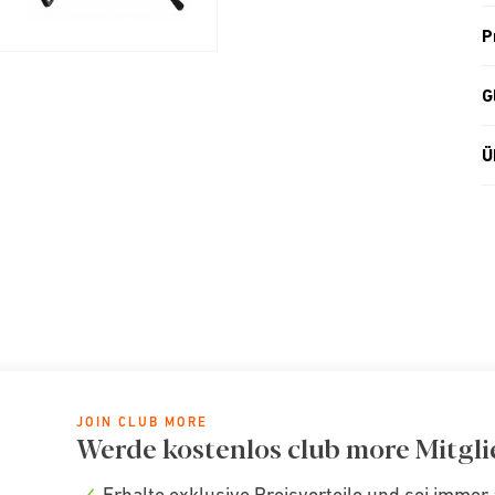
P
G
Ü
JOIN CLUB MORE
Werde kostenlos club more Mitgli
Erhalte exklusive Preisvorteile und sei immer 