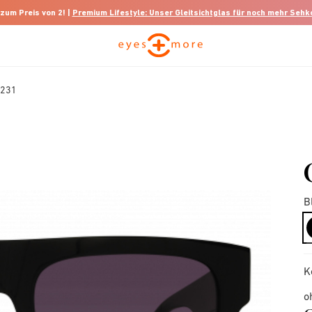
 zum Preis von 2! |
Premium Lifestyle: Unser Gleitsichtglas für noch mehr Seh
7231
B
K
o