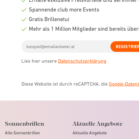
Check
Spannende club more Events
icon
Check
Gratis Brillenetui
icon
Check
Mehr als 1 Million Mitglieder sind bereits übe
icon
Check
Email
icon
REGISTRIE
address
Lies hier unsere
Datenschutzerklärung
Diese Website ist durch reCAPTCHA, die
Google-Date
Sonnenbrillen
Aktuelle Angebote
Alle Sonnenbrillen
Aktuelle Angebote