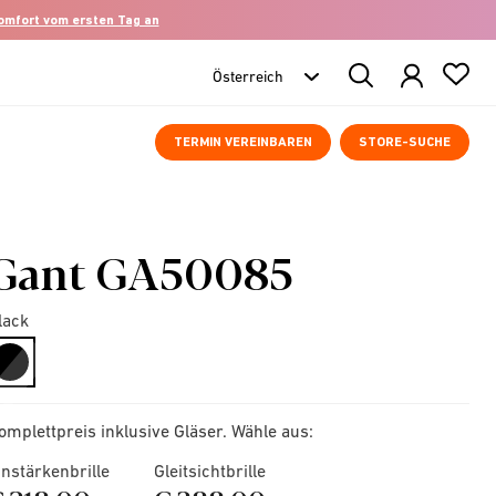
komfort vom ersten Tag an
Search
Products
TERMIN VEREINBAREN
STORE-SUCHE
Gant GA50085
lack
selected
omplettpreis inklusive Gläser. Wähle aus:
instärkenbrille
Gleitsichtbrille