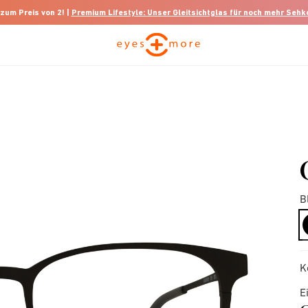
 zum Preis von 2! |
Premium Lifestyle: Unser Gleitsichtglas für noch mehr Seh
B
K
E