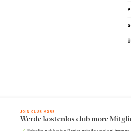
P
G
Ü
JOIN CLUB MORE
Werde kostenlos club more Mitgli
Erhalte exklusive Preisvorteile und sei immer 