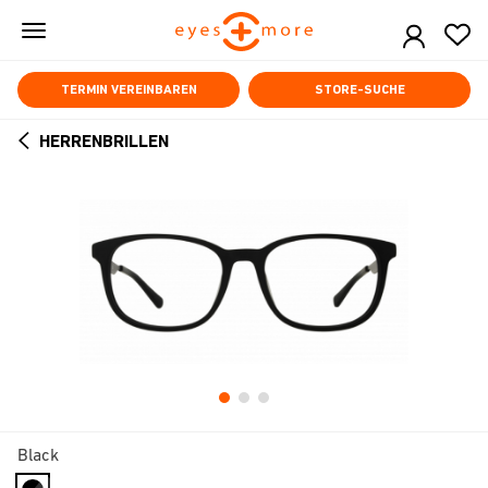
Skip
to
main
content
TERMIN VEREINBAREN
STORE-SUCHE
HERRENBRILLEN
ARROW
BACK
Black