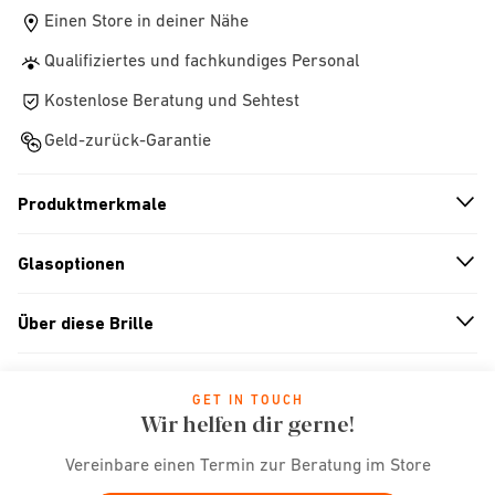
Einen Store in deiner Nähe
Qualifiziertes und fachkundiges Personal
Kostenlose Beratung und Sehtest
Geld-zurück-Garantie
Produktmerkmale
n
A
r
r
o
w
i
c
o
Glasoptionen
n
A
r
r
o
w
i
c
o
Über diese Brille
n
A
r
r
o
w
i
c
o
GET IN TOUCH
Wir helfen dir gerne!
Vereinbare einen Termin zur Beratung im Store