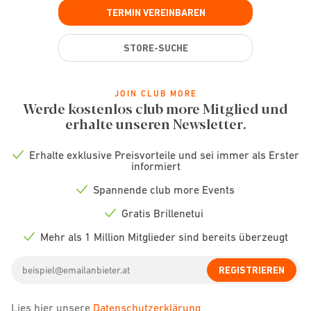
TERMIN VEREINBAREN
STORE-SUCHE
JOIN CLUB MORE
Werde kostenlos club more Mitglied und
erhalte unseren Newsletter.
Erhalte exklusive Preisvorteile und sei immer als Erster
Check
informiert
icon
Spannende club more Events
Check
icon
Gratis Brillenetui
Check
icon
Mehr als 1 Million Mitglieder sind bereits überzeugt
Check
icon
Email
REGISTRIEREN
address
Lies hier unsere
Datenschutzerklärung