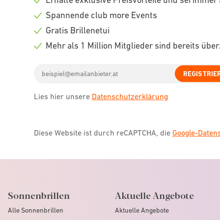
Check
Spannende club more Events
icon
Check
Gratis Brillenetui
icon
Check
Mehr als 1 Million Mitglieder sind bereits übe
icon
Check
Email
icon
REGISTRIE
address
Lies hier unsere
Datenschutzerklärung
Diese Website ist durch reCAPTCHA, die
Google-Date
Sonnenbrillen
Aktuelle Angebote
Alle Sonnenbrillen
Aktuelle Angebote