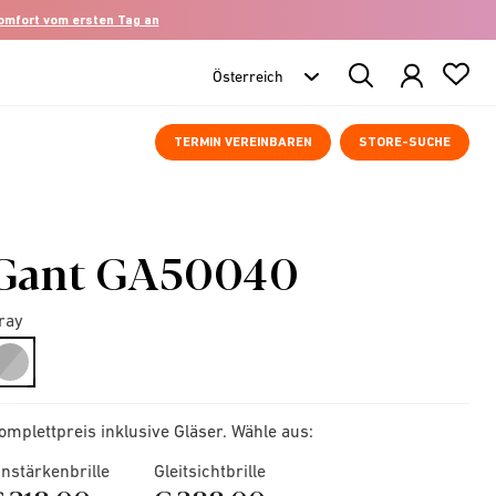
komfort vom ersten Tag an
Search
Products
TERMIN VEREINBAREN
STORE-SUCHE
Gant GA50040
ray
selected
omplettpreis inklusive Gläser. Wähle aus:
instärkenbrille
Gleitsichtbrille