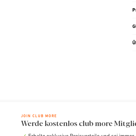
P
G
Ü
JOIN CLUB MORE
Werde kostenlos club more Mitgli
Erhalte exklusive Preisvorteile und sei immer 