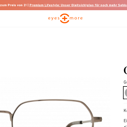
 zum Preis von 2! |
Premium Lifestyle: Unser Gleitsichtglas für noch mehr Seh
G
K
E