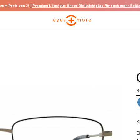
 zum Preis von 2! |
Premium Lifestyle: Unser Gleitsichtglas für noch mehr Seh
B
K
E