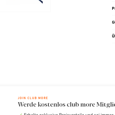
P
G
Ü
JOIN CLUB MORE
Werde kostenlos club more Mitgli
Erhalte exklusive Preisvorteile und sei immer 