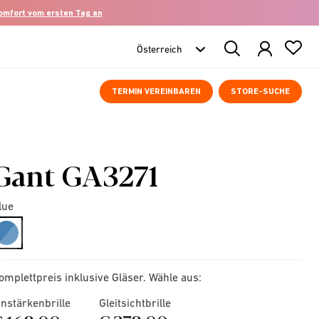
komfort vom ersten Tag an
Search
Products
TERMIN VEREINBAREN
STORE-SUCHE
Gant GA3271
lue
selected
omplettpreis inklusive Gläser. Wähle aus:
instärkenbrille
Gleitsichtbrille