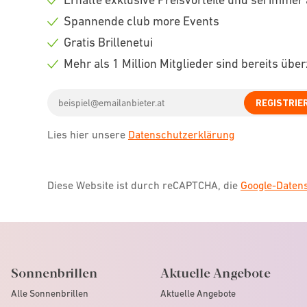
Check
Spannende club more Events
icon
Check
Gratis Brillenetui
icon
Check
Mehr als 1 Million Mitglieder sind bereits übe
icon
Check
Email
icon
REGISTRIE
address
Lies hier unsere
Datenschutzerklärung
Diese Website ist durch reCAPTCHA, die
Google-Date
Sonnenbrillen
Aktuelle Angebote
Alle Sonnenbrillen
Aktuelle Angebote