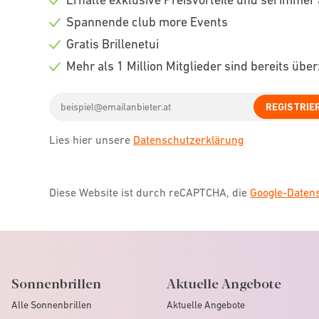
Check
Spannende club more Events
icon
Check
Gratis Brillenetui
icon
Check
Mehr als 1 Million Mitglieder sind bereits übe
icon
Check
Email
icon
REGISTRIE
address
Lies hier unsere
Datenschutzerklärung
Diese Website ist durch reCAPTCHA, die
Google-Date
Sonnenbrillen
Aktuelle Angebote
Alle Sonnenbrillen
Aktuelle Angebote