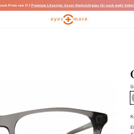
 zum Preis von 2! |
Premium Lifestyle: Unser Gleitsichtglas für noch mehr Seh
G
K
E