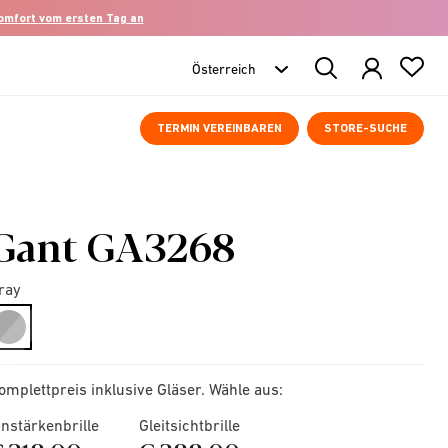
komfort vom ersten Tag an
Search
Products
TERMIN VEREINBAREN
STORE-SUCHE
Gant GA3268
ray
selected
omplettpreis inklusive Gläser. Wähle aus:
instärkenbrille
Gleitsichtbrille