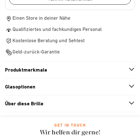
Einen Store in deiner Nähe
Qualifiziertes und fachkundiges Personal
Kostenlose Beratung und Sehtest
Geld-zurück-Garantie
Produktmerkmale
n
A
r
r
o
w
i
c
o
Glasoptionen
n
A
r
r
o
w
i
c
o
Über diese Brille
n
A
r
r
o
w
i
c
o
GET IN TOUCH
Wir helfen dir gerne!