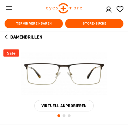
Skip
to
main
content
TERMIN VEREINBAREN
STORE-SUCHE
DAMENBRILLEN
ARROW
BACK
Sale
VIRTUELL ANPROBIEREN