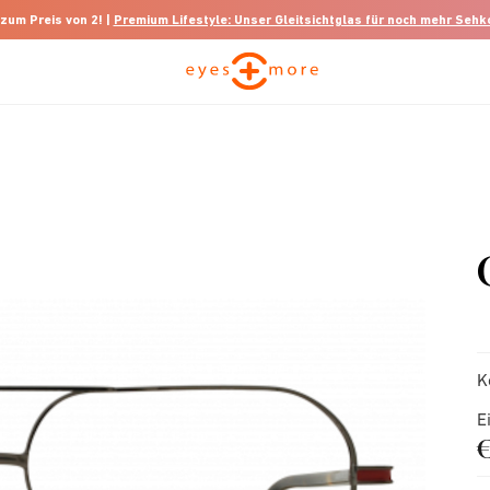
 zum Preis von 2! |
Premium Lifestyle: Unser Gleitsichtglas für noch mehr Seh
K
E