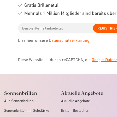
icon
Check
Gratis Brillenetui
icon
Check
Mehr als 1 Million Mitglieder sind bereits übe
icon
Check
Email
icon
REGISTRIE
address
Lies hier unsere
Datenschutzerklärung
Diese Website ist durch reCAPTCHA, die
Google-Date
Sonnenbrillen
Aktuelle Angebote
Alle Sonnenbrillen
Aktuelle Angebote
Sonnenbrillen mit Sehstärke
Brillen-Bestseller