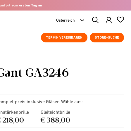
komfort vom ersten Tag an
Search
Products
TERMIN VEREINBAREN
STORE-SUCHE
Gant GA3246
omplettpreis inklusive Gläser. Wähle aus:
instärkenbrille
Gleitsichtbrille
€ 218,00
€ 388,00