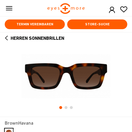
Skip
to
main
content
TERMIN VEREINBAREN
STORE-SUCHE
HERREN SONNENBRILLEN
ARROW
BACK
BrownHavana