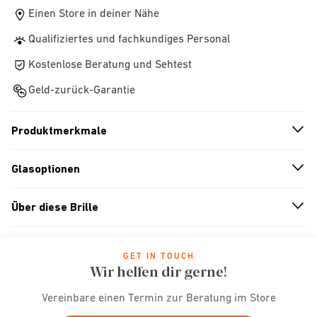
Einen Store in deiner Nähe
Qualifiziertes und fachkundiges Personal
Kostenlose Beratung und Sehtest
Geld-zurück-Garantie
Produktmerkmale
n
A
r
r
o
w
i
c
o
Glasoptionen
n
A
r
r
o
w
i
c
o
Über diese Brille
n
A
r
r
o
w
i
c
o
GET IN TOUCH
Wir helfen dir gerne!
Vereinbare einen Termin zur Beratung im Store