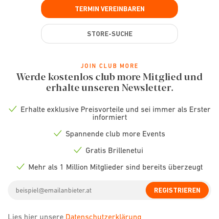
TERMIN VEREINBAREN
STORE-SUCHE
JOIN CLUB MORE
Werde kostenlos club more Mitglied und
erhalte unseren Newsletter.
Erhalte exklusive Preisvorteile und sei immer als Erster
Check
informiert
icon
Spannende club more Events
Check
icon
Gratis Brillenetui
Check
icon
Mehr als 1 Million Mitglieder sind bereits überzeugt
Check
icon
Email
REGISTRIEREN
address
Lies hier unsere
Datenschutzerklärung