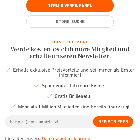
TERMIN VEREINBAREN
STORE-SUCHE
JOIN CLUB MORE
Werde kostenlos club more Mitglied und
erhalte unseren Newsletter.
Erhalte exklusive Preisvorteile und sei immer als Erster
Check
informiert
icon
Spannende club more Events
Check
icon
Gratis Brillenetui
Check
icon
Mehr als 1 Million Mitglieder sind bereits überzeugt
Check
icon
Email
REGISTRIEREN
address
Lies hier unsere
Datenschutzerklärung