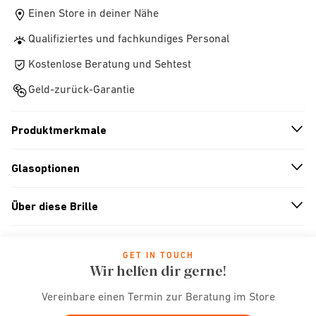
Einen Store in deiner Nähe
Qualifiziertes und fachkundiges Personal
Kostenlose Beratung und Sehtest
Geld-zurück-Garantie
Produktmerkmale
n
A
r
r
o
w
i
c
o
Glasoptionen
n
A
r
r
o
w
i
c
o
Über diese Brille
n
A
r
r
o
w
i
c
o
GET IN TOUCH
Wir helfen dir gerne!
Vereinbare einen Termin zur Beratung im Store