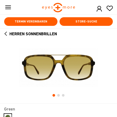
Skip
to
main
content
TERMIN VEREINBAREN
STORE-SUCHE
HERREN SONNENBRILLEN
ARROW
BACK
Green