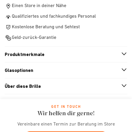
Einen Store in deiner Nähe
Qualifiziertes und fachkundiges Personal
Kostenlose Beratung und Sehtest
Geld-zurück-Garantie
Produktmerkmale
n
A
r
r
o
w
i
c
o
Glasoptionen
n
A
r
r
o
w
i
c
o
Über diese Brille
n
A
r
r
o
w
i
c
o
GET IN TOUCH
Wir helfen dir gerne!
Vereinbare einen Termin zur Beratung im Store