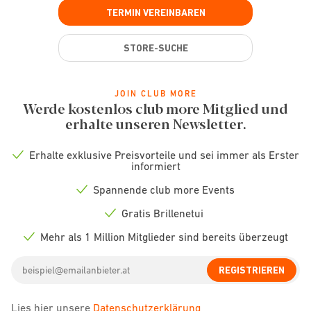
TERMIN VEREINBAREN
STORE-SUCHE
JOIN CLUB MORE
Werde kostenlos club more Mitglied und
erhalte unseren Newsletter.
Erhalte exklusive Preisvorteile und sei immer als Erster
Check
informiert
icon
Spannende club more Events
Check
icon
Gratis Brillenetui
Check
icon
Mehr als 1 Million Mitglieder sind bereits überzeugt
Check
icon
Email
REGISTRIEREN
address
Lies hier unsere
Datenschutzerklärung