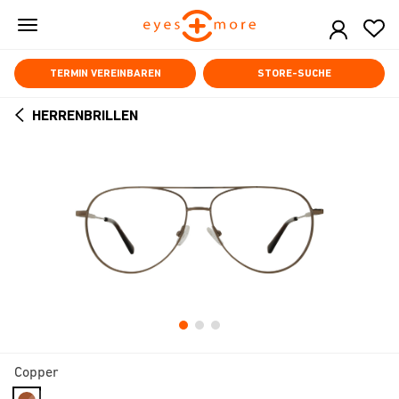
Skip
to
main
content
TERMIN VEREINBAREN
STORE-SUCHE
HERRENBRILLEN
ARROW
BACK
Copper