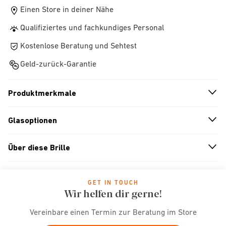
Einen Store in deiner Nähe
Qualifiziertes und fachkundiges Personal
Kostenlose Beratung und Sehtest
Geld-zurück-Garantie
Produktmerkmale
n
A
r
r
o
w
i
c
o
Glasoptionen
n
A
r
r
o
w
i
c
o
Über diese Brille
n
A
r
r
o
w
i
c
o
GET IN TOUCH
Wir helfen dir gerne!
Vereinbare einen Termin zur Beratung im Store