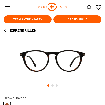
Skip
to
main
content
TERMIN VEREINBAREN
STORE-SUCHE
HERRENBRILLEN
ARROW
BACK
BrownHavana