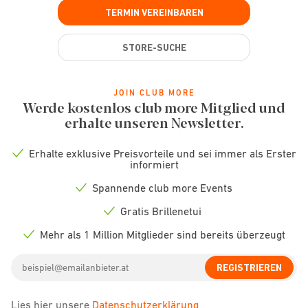
TERMIN VEREINBAREN
STORE-SUCHE
JOIN CLUB MORE
Werde kostenlos club more Mitglied und
erhalte unseren Newsletter.
Erhalte exklusive Preisvorteile und sei immer als Erster
Check
informiert
icon
Spannende club more Events
Check
icon
Gratis Brillenetui
Check
icon
Mehr als 1 Million Mitglieder sind bereits überzeugt
Check
icon
Email
REGISTRIEREN
address
Lies hier unsere
Datenschutzerklärung