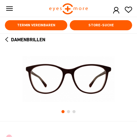
Skip
to
main
content
TERMIN VEREINBAREN
STORE-SUCHE
DAMENBRILLEN
ARROW
BACK