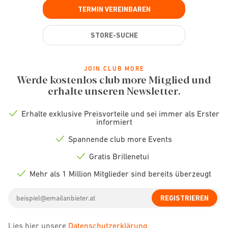
TERMIN VEREINBAREN
STORE-SUCHE
JOIN CLUB MORE
Werde kostenlos club more Mitglied und
erhalte unseren Newsletter.
Erhalte exklusive Preisvorteile und sei immer als Erster
Check
informiert
icon
Spannende club more Events
Check
icon
Gratis Brillenetui
Check
icon
Mehr als 1 Million Mitglieder sind bereits überzeugt
Check
icon
Email
REGISTRIEREN
address
Lies hier unsere
Datenschutzerklärung