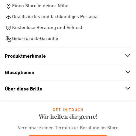
Einen Store in deiner Nähe
Qualifiziertes und fachkundiges Personal
Kostenlose Beratung und Sehtest
Geld-zurück-Garantie
Produktmerkmale
n
A
r
r
o
w
i
c
o
Glasoptionen
n
A
r
r
o
w
i
c
o
Über diese Brille
n
A
r
r
o
w
i
c
o
GET IN TOUCH
Wir helfen dir gerne!
Vereinbare einen Termin zur Beratung im Store