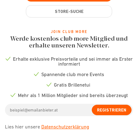
STORE-SUCHE
JOIN CLUB MORE
Werde kostenlos club more Mitglied und
erhalte unseren Newsletter.
Erhalte exklusive Preisvorteile und sei immer als Erster
Check
informiert
icon
Spannende club more Events
Check
icon
Gratis Brillenetui
Check
icon
Mehr als 1 Million Mitglieder sind bereits überzeugt
Check
icon
Email
REGISTRIEREN
address
Lies hier unsere
Datenschutzerklärung