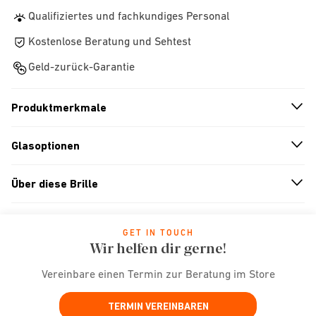
Qualifiziertes und fachkundiges Personal
Kostenlose Beratung und Sehtest
Geld-zurück-Garantie
Produktmerkmale
n
A
r
r
o
w
i
c
o
Glasoptionen
n
A
r
r
o
w
i
c
o
Über diese Brille
n
A
r
r
o
w
i
c
o
GET IN TOUCH
Wir helfen dir gerne!
Vereinbare einen Termin zur Beratung im Store
TERMIN VEREINBAREN