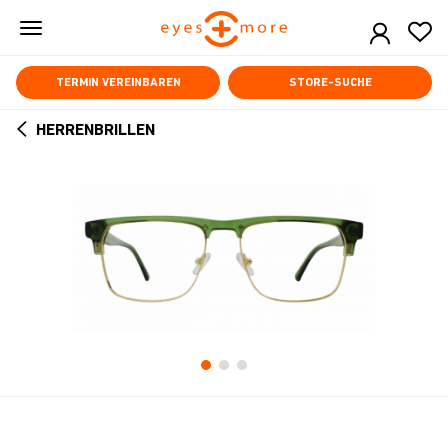
Skip
to
main
content
TERMIN VEREINBAREN
STORE-SUCHE
HERRENBRILLEN
ARROW
BACK