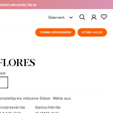
komfort vom ersten Tag an
Search
Products
TERMIN VEREINBAREN
STORE-SUCHE
FLORES
lear
selected
omplettpreis inklusive Gläser. Wähle aus:
instärkenbrille
Gleitsichtbrille