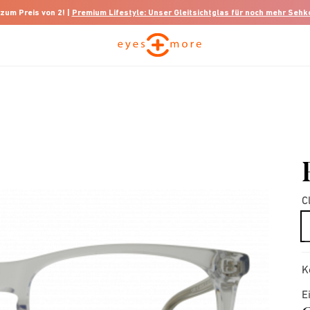
 zum Preis von 2! |
Premium Lifestyle: Unser Gleitsichtglas für noch mehr Seh
C
K
E