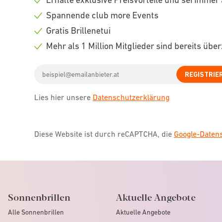
Check
Spannende club more Events
icon
Check
Gratis Brillenetui
icon
Check
Mehr als 1 Million Mitglieder sind bereits übe
icon
Check
Email
icon
REGISTRIE
address
Lies hier unsere
Datenschutzerklärung
Diese Website ist durch reCAPTCHA, die
Google-Date
Sonnenbrillen
Aktuelle Angebote
Alle Sonnenbrillen
Aktuelle Angebote