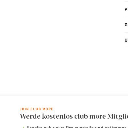
P
G
Ü
JOIN CLUB MORE
Werde kostenlos club more Mitgli
Erhalte exklusive Preisvorteile und sei immer 