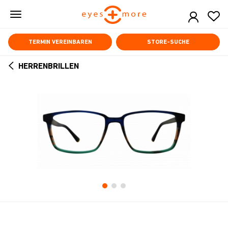
Skip
to
main
content
TERMIN VEREINBAREN
STORE-SUCHE
HERRENBRILLEN
ARROW
BACK