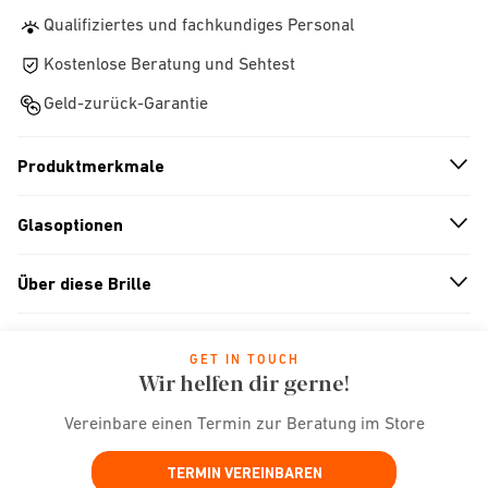
Qualifiziertes und fachkundiges Personal
Kostenlose Beratung und Sehtest
Geld-zurück-Garantie
Produktmerkmale
n
A
r
r
o
w
i
c
o
Glasoptionen
n
A
r
r
o
w
i
c
o
Über diese Brille
n
A
r
r
o
w
i
c
o
GET IN TOUCH
Wir helfen dir gerne!
Vereinbare einen Termin zur Beratung im Store
TERMIN VEREINBAREN