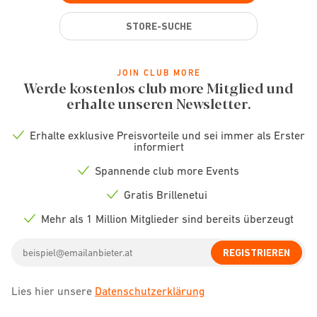
STORE-SUCHE
JOIN CLUB MORE
Werde kostenlos club more Mitglied und
erhalte unseren Newsletter.
Erhalte exklusive Preisvorteile und sei immer als Erster
Check
informiert
icon
Spannende club more Events
Check
icon
Gratis Brillenetui
Check
icon
Mehr als 1 Million Mitglieder sind bereits überzeugt
Check
icon
Email
REGISTRIEREN
address
Lies hier unsere
Datenschutzerklärung