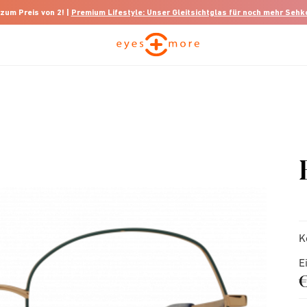
 zum Preis von 2! |
Premium Lifestyle: Unser Gleitsichtglas für noch mehr Seh
K
E