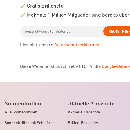
icon
Check
Gratis Brillenetui
icon
Check
Mehr als 1 Million Mitglieder sind bereits übe
icon
Check
Email
icon
REGISTRIE
address
Lies hier unsere
Datenschutzerklärung
Diese Website ist durch reCAPTCHA, die
Google-Date
Sonnenbrillen
Aktuelle Angebote
Alle Sonnenbrillen
Aktuelle Angebote
Sonnenbrillen mit Sehstärke
Brillen-Bestseller