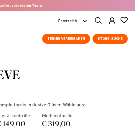
komfort vom ersten Tag an
Search
Products
TERMIN VEREINBAREN
STORE-SUCHE
EVE
omplettpreis inklusive Gläser. Wähle aus:
instärkenbrille
Gleitsichtbrille
€ 149,00
€ 319,00