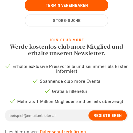
TERMIN VEREINBAREN
STORE-SUCHE
JOIN CLUB MORE
Werde kostenlos club more Mitglied und
erhalte unseren Newsletter.
Erhalte exklusive Preisvorteile und sei immer als Erster
Check
informiert
icon
Spannende club more Events
Check
icon
Gratis Brillenetui
Check
icon
Mehr als 1 Million Mitglieder sind bereits überzeugt
Check
icon
Email
REGISTRIEREN
address
Lies hier unsere
Datenschutzerklärung