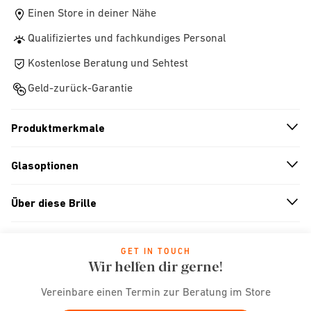
Einen Store in deiner Nähe
Qualifiziertes und fachkundiges Personal
Kostenlose Beratung und Sehtest
Geld-zurück-Garantie
Produktmerkmale
n
A
r
r
o
w
i
c
o
Glasoptionen
n
A
r
r
o
w
i
c
o
Über diese Brille
n
A
r
r
o
w
i
c
o
GET IN TOUCH
Wir helfen dir gerne!
Vereinbare einen Termin zur Beratung im Store