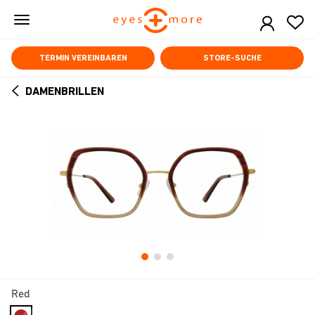
Skip
to
main
content
TERMIN VEREINBAREN
STORE-SUCHE
DAMENBRILLEN
ARROW
BACK
Red