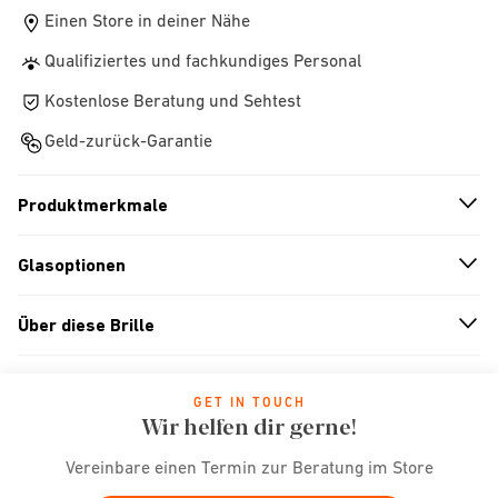
Einen Store in deiner Nähe
Qualifiziertes und fachkundiges Personal
Kostenlose Beratung und Sehtest
Geld-zurück-Garantie
Produktmerkmale
n
A
r
r
o
w
i
c
o
Glasoptionen
n
A
r
r
o
w
i
c
o
Über diese Brille
n
A
r
r
o
w
i
c
o
GET IN TOUCH
Wir helfen dir gerne!
Vereinbare einen Termin zur Beratung im Store