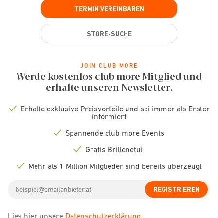
TERMIN VEREINBAREN
STORE-SUCHE
JOIN CLUB MORE
Werde kostenlos club more Mitglied und
erhalte unseren Newsletter.
Erhalte exklusive Preisvorteile und sei immer als Erster
Check
informiert
icon
Spannende club more Events
Check
icon
Gratis Brillenetui
Check
icon
Mehr als 1 Million Mitglieder sind bereits überzeugt
Check
icon
Email
REGISTRIEREN
address
Lies hier unsere
Datenschutzerklärung