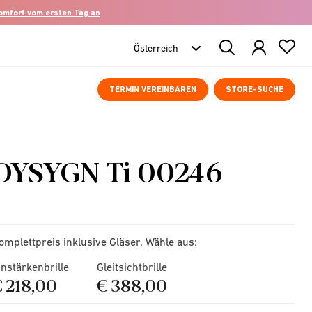
komfort vom ersten Tag an
Search
Products
TERMIN VEREINBAREN
STORE-SUCHE
DYSYGN Ti 00246
omplettpreis inklusive Gläser. Wähle aus:
instärkenbrille
Gleitsichtbrille
€ 218,00
€ 388,00