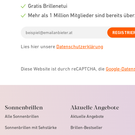
icon
Check
Gratis Brillenetui
icon
Check
Mehr als 1 Million Mitglieder sind bereits übe
icon
Check
Email
icon
REGISTRIE
address
Lies hier unsere
Datenschutzerklärung
Diese Website ist durch reCAPTCHA, die
Google-Date
Sonnenbrillen
Aktuelle Angebote
Alle Sonnenbrillen
Aktuelle Angebote
Sonnenbrillen mit Sehstärke
Brillen-Bestseller