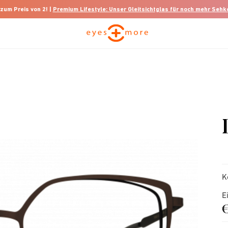
 zum Preis von 2! |
Premium Lifestyle: Unser Gleitsichtglas für noch mehr Seh
K
E