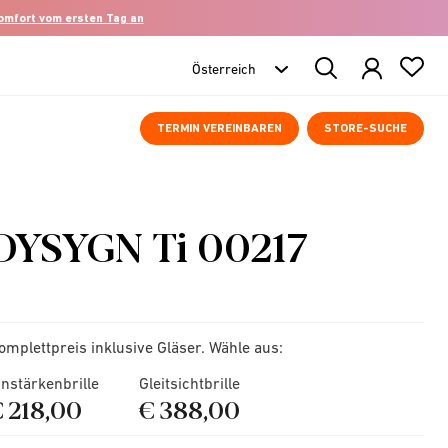
komfort vom ersten Tag an
Search
Products
TERMIN VEREINBAREN
STORE-SUCHE
DYSYGN Ti 00217
omplettpreis inklusive Gläser. Wähle aus:
instärkenbrille
Gleitsichtbrille
€ 218,00
€ 388,00