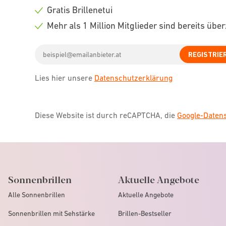
icon
Check
Gratis Brillenetui
icon
Check
Mehr als 1 Million Mitglieder sind bereits übe
icon
Check
Email
icon
REGISTRIE
address
Lies hier unsere
Datenschutzerklärung
Diese Website ist durch reCAPTCHA, die
Google-Date
Sonnenbrillen
Aktuelle Angebote
Alle Sonnenbrillen
Aktuelle Angebote
Sonnenbrillen mit Sehstärke
Brillen-Bestseller