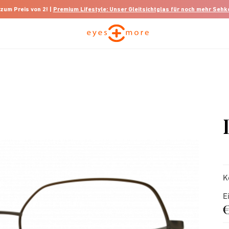
 zum Preis von 2! |
Premium Lifestyle: Unser Gleitsichtglas für noch mehr Seh
K
E