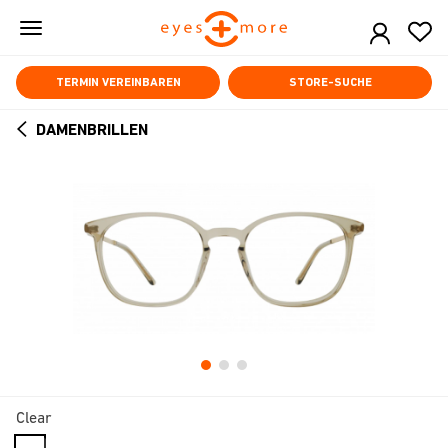
Skip
to
main
content
TERMIN VEREINBAREN
STORE-SUCHE
DAMENBRILLEN
ARROW
BACK
Clear