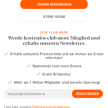
TERMIN VEREINBAREN
STORE-SUCHE
JOIN CLUB MORE
Werde kostenlos club more Mitglied und
erhalte unseren Newsletter.
Erhalte exklusive Preisvorteile und sei immer als Erster
Check
informiert
icon
Spannende club more Events
Check
icon
Gratis Brillenetui
Check
icon
Mehr als 1 Million Mitglieder sind bereits überzeugt
Check
icon
Email
REGISTRIEREN
address
Lies hier unsere
Datenschutzerklärung