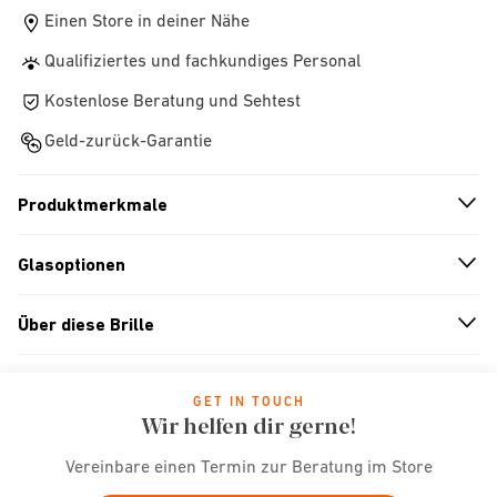
Einen Store in deiner Nähe
Qualifiziertes und fachkundiges Personal
Kostenlose Beratung und Sehtest
Geld-zurück-Garantie
Produktmerkmale
n
A
r
r
o
w
i
c
o
Glasoptionen
n
A
r
r
o
w
i
c
o
Über diese Brille
n
A
r
r
o
w
i
c
o
GET IN TOUCH
Wir helfen dir gerne!
Vereinbare einen Termin zur Beratung im Store