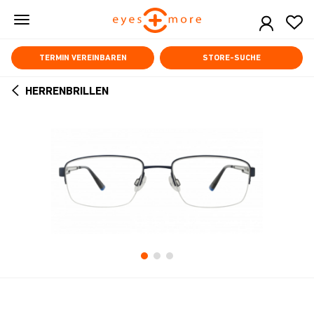
Skip
to
main
content
TERMIN VEREINBAREN
STORE-SUCHE
HERRENBRILLEN
ARROW
BACK