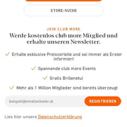
STORE-SUCHE
JOIN CLUB MORE
Werde kostenlos club more Mitglied und
erhalte unseren Newsletter.
Erhalte exklusive Preisvorteile und sei immer als Erster
Check
informiert
icon
Spannende club more Events
Check
icon
Gratis Brillenetui
Check
icon
Mehr als 1 Million Mitglieder sind bereits überzeugt
Check
icon
Email
REGISTRIEREN
address
Lies hier unsere
Datenschutzerklärung