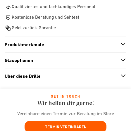
Qualifiziertes und fachkundiges Personal
Kostenlose Beratung und Sehtest
Geld-zurück-Garantie
Produktmerkmale
n
A
r
r
o
w
i
c
o
Glasoptionen
n
A
r
r
o
w
i
c
o
Über diese Brille
n
A
r
r
o
w
i
c
o
GET IN TOUCH
Wir helfen dir gerne!
Vereinbare einen Termin zur Beratung im Store
TERMIN VEREINBAREN