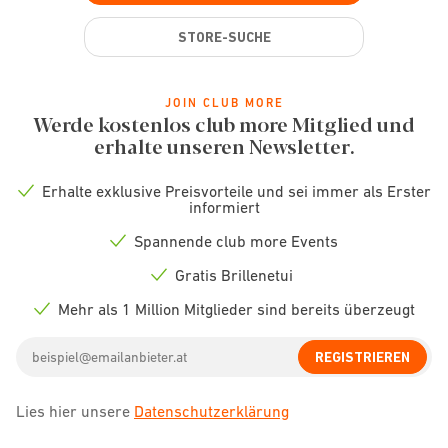
STORE-SUCHE
JOIN CLUB MORE
Werde kostenlos club more Mitglied und
erhalte unseren Newsletter.
Erhalte exklusive Preisvorteile und sei immer als Erster
Check
informiert
icon
Spannende club more Events
Check
icon
Gratis Brillenetui
Check
icon
Mehr als 1 Million Mitglieder sind bereits überzeugt
Check
icon
Email
REGISTRIEREN
address
Lies hier unsere
Datenschutzerklärung