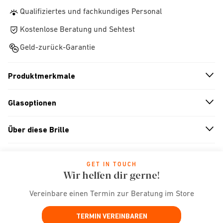
Qualifiziertes und fachkundiges Personal
Kostenlose Beratung und Sehtest
Geld-zurück-Garantie
Produktmerkmale
n
A
r
r
o
w
i
c
o
Glasoptionen
n
A
r
r
o
w
i
c
o
Über diese Brille
n
A
r
r
o
w
i
c
o
GET IN TOUCH
Wir helfen dir gerne!
Vereinbare einen Termin zur Beratung im Store
TERMIN VEREINBAREN