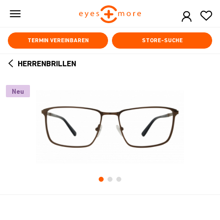
Skip
to
main
content
TERMIN VEREINBAREN
STORE-SUCHE
HERRENBRILLEN
ARROW
BACK
Neu