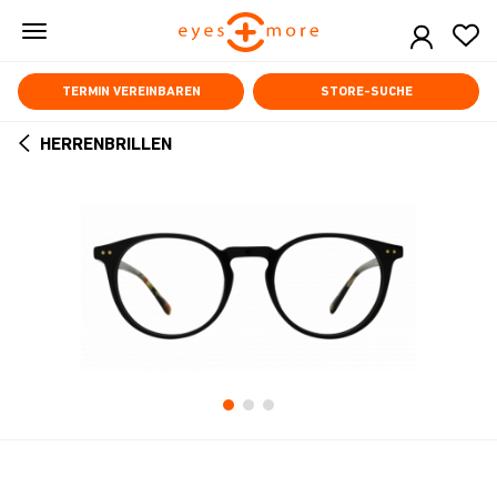
Skip
to
main
content
TERMIN VEREINBAREN
STORE-SUCHE
HERRENBRILLEN
ARROW
BACK