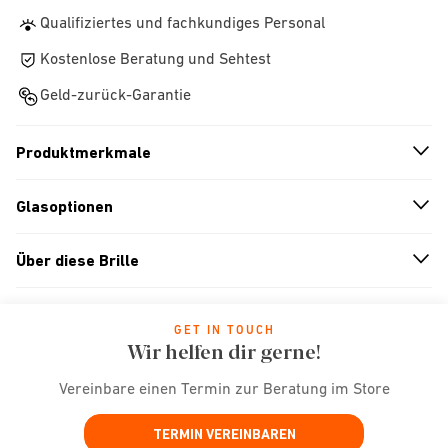
Qualifiziertes und fachkundiges Personal
Kostenlose Beratung und Sehtest
Geld-zurück-Garantie
Produktmerkmale
n
A
r
r
o
w
i
c
o
Glasoptionen
n
A
r
r
o
w
i
c
o
Über diese Brille
n
A
r
r
o
w
i
c
o
GET IN TOUCH
Wir helfen dir gerne!
Vereinbare einen Termin zur Beratung im Store
TERMIN VEREINBAREN