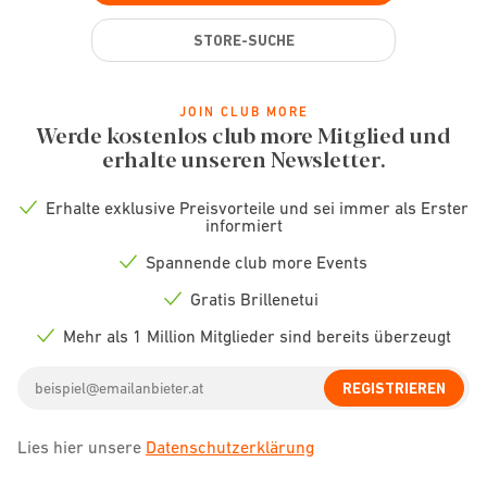
STORE-SUCHE
JOIN CLUB MORE
Werde kostenlos club more Mitglied und
erhalte unseren Newsletter.
Erhalte exklusive Preisvorteile und sei immer als Erster
Check
informiert
icon
Spannende club more Events
Check
icon
Gratis Brillenetui
Check
icon
Mehr als 1 Million Mitglieder sind bereits überzeugt
Check
icon
Email
REGISTRIEREN
address
Lies hier unsere
Datenschutzerklärung